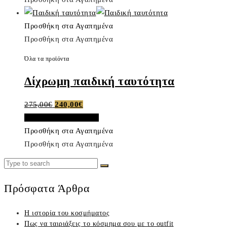
Προσθήκη στα Αγαπημένα
Προσθήκη στα Αγαπημένα
Όλα τα προϊόντα
Δίχρωμη παιδική ταυτότητα
Original
Η
275,00
€
240,00
€
price
τρέχουσα
Προσθήκη στο καλάθι
was:
τιμή
Προσθήκη στα Αγαπημένα
275,00€.
είναι:
Προσθήκη στα Αγαπημένα
240,00€.
Search
Search
for:
Πρόσφατα Άρθρα
Η ιστορία του κοσμήματος
Πως να ταιριάξεις το κόσμημα σου με το outfit