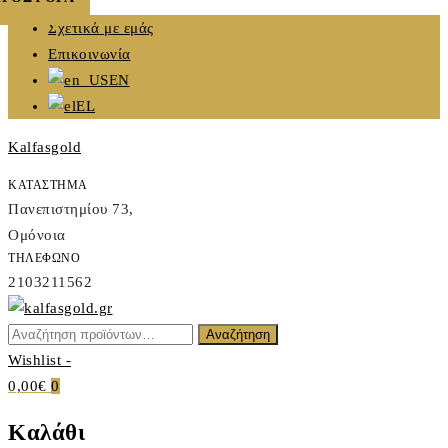
Skip
Σχετικά με εμάς
to
Επικοινωνία
content
EN
EL
Kalfasgold
ΚΑΤΑΣΤΗΜΑ
Πανεπιστημίου 73,
Ομόνοια
ΤΗΛΕΦΩΝΟ
2103211562
Αναζήτηση
Αναζήτηση
Kalfasgold
για:
Wishlist -
KALFASGOLD
0,00€
0
Καλάθι