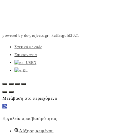
powered by dc-projects.gr | kalfasgold2021
Σχετικά με εμάς
Επικοινωνία
EN
EL
Μετάβαση στο περιεχόμενο
Ανοίξτε
τη
Εργαλεία προσβασιμότητας
γραμμή
εργαλείων
Αύξηση κειμένου