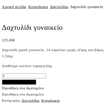
Αρχική σελίδα
Κοσμήματα
Δαχτυλίδια
Δαχτυλίδι γυναικείο
ΠΡΟΣΦΟΡΑ
Πλοήγηση
Previous
Next
άρθρων
Product
Product
Δαχτυλίδι γυναικείο
225,00
€
Δαχτυλίδι χρυσό γυναικείο, 14 καρατίων χωρίς πέτρες και βάρος
1,50γρ
Διαθέσιμο κατόπιν παραγγελίας
Δαχτυλίδι
γυναικείο
Προσθήκη στο καλάθι
ποσότητα
Προσθήκη στα Αγαπημένα
Προσθήκη στα Αγαπημένα
Κατηγορίες:
Δαχτυλίδια
,
Κοσμήματα