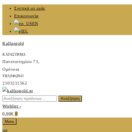
Skip
Σχετικά με εμάς
to
Επικοινωνία
content
EN
EL
Kalfasgold
ΚΑΤΑΣΤΗΜΑ
Πανεπιστημίου 73,
Ομόνοια
ΤΗΛΕΦΩΝΟ
2103211562
Αναζήτηση
Αναζήτηση
Kalfasgold
για:
Wishlist -
KALFASGOLD
0,00€
0
Menu