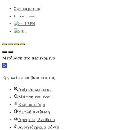
Σχετικά με εμάς
Επικοινωνία
EN
EL
Μετάβαση στο περιεχόμενο
Ανοίξτε
τη
Εργαλεία προσβασιμότητας
γραμμή
εργαλείων
Αύξηση κειμένου
Μείωση κειμένου
Κλίμακα Γκρι
Υψηλή Αντίθεση
Αρνητική Αντίθεση
Ανοιχτόχρωμο φόντο