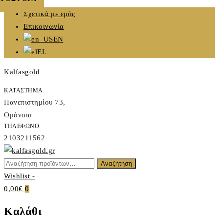
Skip
Σχετικά με εμάς
to
Επικοινωνία
content
EN
EL
Kalfasgold
ΚΑΤΑΣΤΗΜΑ
Πανεπιστημίου 73,
Ομόνοια
ΤΗΛΕΦΩΝΟ
2103211562
Αναζήτηση
Αναζήτηση
Kalfasgold
για:
Wishlist -
KALFASGOLD
0,00€
0
Καλάθι