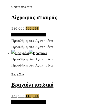
Όλα τα προϊόντα
Δίχρωμος σταυρός
Original
Η
590,00
€
500,00
€
price
τρέχουσα
Προσθήκη στο καλάθι
was:
τιμή
Προσθήκη στα Αγαπημένα
590,00€.
είναι:
Προσθήκη στα Αγαπημένα
500,00€.
Προσθήκη στα Αγαπημένα
Προσθήκη στα Αγαπημένα
Βραχιόλια
Βραχιόλι παιδικό
Original
Η
135,00
€
115,00
€
price
τρέχουσα
Προσθήκη στο καλάθι
was:
τιμή