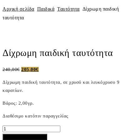
Αρχική σελίδα
Παιδικά
Ταυτότητα
Δίχρωμη παιδική
ταυτότητα
ΠΡΟΣΦΟΡΑ
Πλοήγηση
Previous
Next
άρθρων
Product
Product
Δίχρωμη παιδική ταυτότητα
Original
Η
240,00
€
205,00
€
price
τρέχουσα
Δίχρωμη παιδική ταυτότητα, σε χρυσό και λευκόχρυσο 9
was:
τιμή
καρατίων.
240,00€.
είναι:
205,00€.
Βάρος: 2,00γρ.
Διαθέσιμο κατόπιν παραγγελίας
Δίχρωμη
παιδική
Προσθήκη στο καλάθι