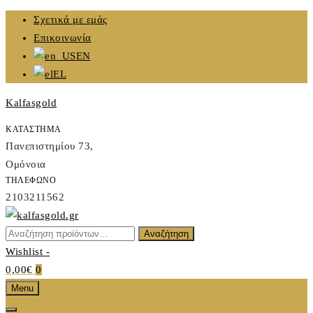
Skip
Σχετικά με εμάς
to
Επικοινωνία
content
EN
EL
Kalfasgold
ΚΑΤΑΣΤΗΜΑ
Πανεπιστημίου 73,
Ομόνοια
ΤΗΛΕΦΩΝΟ
2103211562
Αναζήτηση
Αναζήτηση
Kalfasgold
για:
Wishlist -
KALFASGOLD
0,00€
0
Menu