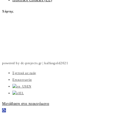
Πολιτική Cookies (ΕΕ)
Χάρτης
powered by dc-projects.gr | kalfasgold2021
Σχετικά με εμάς
Επικοινωνία
EN
EL
Μετάβαση στο περιεχόμενο
Ανοίξτε