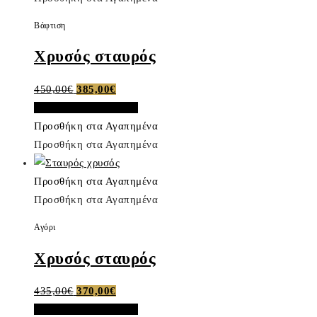
Βάφτιση
Χρυσός σταυρός
Original
Η
450,00
€
385,00
€
price
τρέχουσα
Προσθήκη στο καλάθι
was:
τιμή
Προσθήκη στα Αγαπημένα
450,00€.
είναι:
Προσθήκη στα Αγαπημένα
385,00€.
Προσθήκη στα Αγαπημένα
Προσθήκη στα Αγαπημένα
Αγόρι
Χρυσός σταυρός
Original
Η
435,00
€
370,00
€
price
τρέχουσα
Προσθήκη στο καλάθι