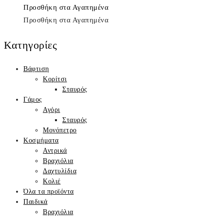
was:
τιμή
Προσθήκη στα Αγαπημένα
435,00€.
είναι:
Προσθήκη στα Αγαπημένα
370,00€.
Κατηγορίες
Βάφτιση
Κορίτσι
Σταυρός
Γάμος
Αγόρι
Σταυρός
Μονόπετρο
Κοσμήματα
Αντρικά
Βραχιόλια
Δαχτυλίδια
Κολιέ
Όλα τα προϊόντα
Παιδικά
Βραχιόλια