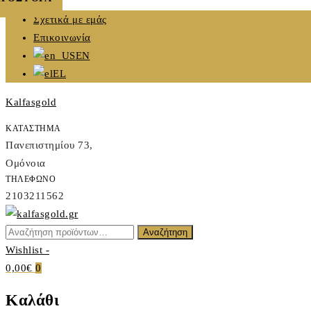
Skip
Σχετικά με εμάς
to
Επικοινωνία
content
EN
EL
Kalfasgold
ΚΑΤΑΣΤΗΜΑ
Πανεπιστημίου 73,
Ομόνοια
ΤΗΛΕΦΩΝΟ
2103211562
Αναζήτηση
Αναζήτηση
Kalfasgold
για:
Wishlist -
KALFASGOLD
0,00€
0
Καλάθι