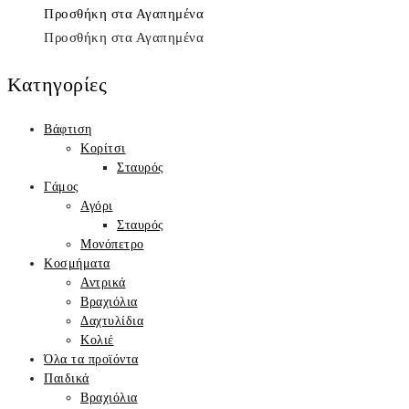
was:
τιμή
Προσθήκη στα Αγαπημένα
435,00€.
είναι:
Προσθήκη στα Αγαπημένα
370,00€.
Κατηγορίες
Βάφτιση
Κορίτσι
Σταυρός
Γάμος
Αγόρι
Σταυρός
Μονόπετρο
Κοσμήματα
Αντρικά
Βραχιόλια
Δαχτυλίδια
Κολιέ
Όλα τα προϊόντα
Παιδικά
Βραχιόλια