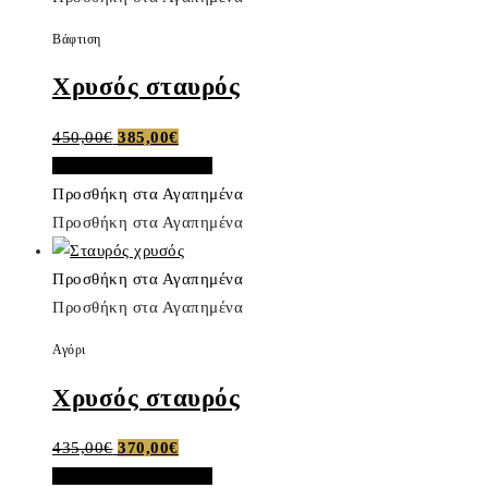
Βάφτιση
Χρυσός σταυρός
Original
Η
450,00
€
385,00
€
price
τρέχουσα
Προσθήκη στο καλάθι
was:
τιμή
Προσθήκη στα Αγαπημένα
450,00€.
είναι:
Προσθήκη στα Αγαπημένα
385,00€.
Προσθήκη στα Αγαπημένα
Προσθήκη στα Αγαπημένα
Αγόρι
Χρυσός σταυρός
Original
Η
435,00
€
370,00
€
price
τρέχουσα
Προσθήκη στο καλάθι