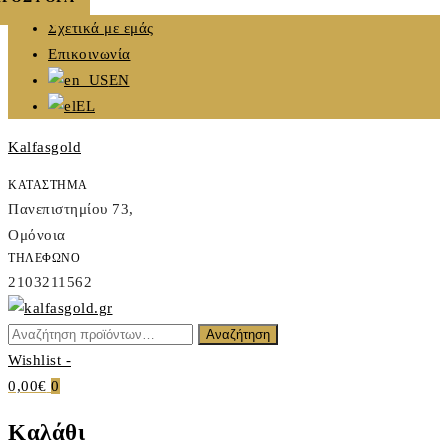
Skip
Σχετικά με εμάς
to
Επικοινωνία
content
EN
EL
Kalfasgold
ΚΑΤΑΣΤΗΜΑ
Πανεπιστημίου 73,
Ομόνοια
ΤΗΛΕΦΩΝΟ
2103211562
Αναζήτηση
Αναζήτηση
Kalfasgold
για:
Wishlist -
KALFASGOLD
0,00€
0
Καλάθι