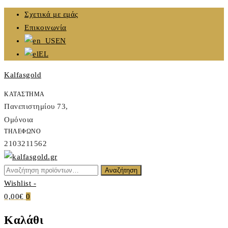
Skip
Σχετικά με εμάς
to
Επικοινωνία
content
EN
EL
Kalfasgold
ΚΑΤΑΣΤΗΜΑ
Πανεπιστημίου 73,
Ομόνοια
ΤΗΛΕΦΩΝΟ
2103211562
Αναζήτηση
Αναζήτηση
Kalfasgold
για:
Wishlist -
KALFASGOLD
0,00€
0
Καλάθι