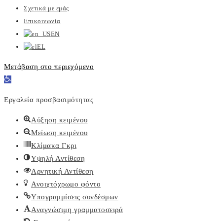
Σχετικά με εμάς
Επικοινωνία
EN
EL
Μετάβαση στο περιεχόμενο
Ανοίξτε
τη
Εργαλεία προσβασιμότητας
γραμμή
εργαλείων
Αύξηση κειμένου
Μείωση κειμένου
Κλίμακα Γκρι
Υψηλή Αντίθεση
Αρνητική Αντίθεση
Ανοιχτόχρωμο φόντο
Υπογραμμίσεις συνδέσμων
Αναγνώσιμη γραμματοσειρά