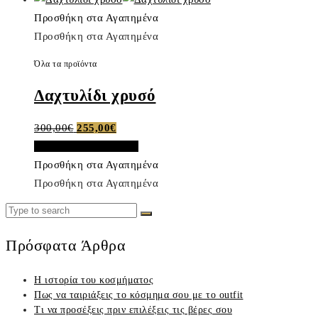
Προσθήκη στα Αγαπημένα
Προσθήκη στα Αγαπημένα
Όλα τα προϊόντα
Δαχτυλίδι χρυσό
Original
Η
300,00
€
255,00
€
price
τρέχουσα
Προσθήκη στο καλάθι
was:
τιμή
Προσθήκη στα Αγαπημένα
300,00€.
είναι:
Προσθήκη στα Αγαπημένα
255,00€.
Search
Search
for:
Πρόσφατα Άρθρα
Η ιστορία του κοσμήματος
Πως να ταιριάξεις το κόσμημα σου με το outfit
Τι να προσέξεις πριν επιλέξεις τις βέρες σου