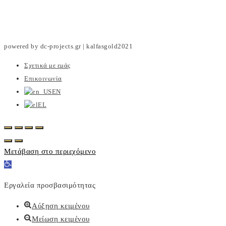
powered by dc-projects.gr | kalfasgold2021
Σχετικά με εμάς
Επικοινωνία
EN
EL
Μετάβαση στο περιεχόμενο
Ανοίξτε
τη
Εργαλεία προσβασιμότητας
γραμμή
εργαλείων
Αύξηση κειμένου
Μείωση κειμένου