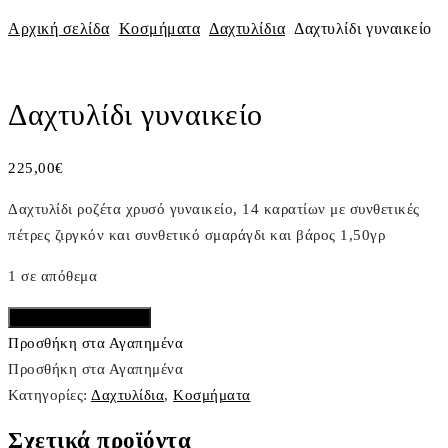
Αρχική σελίδα
Κοσμήματα
Δαχτυλίδια
Δαχτυλίδι γυναικείο
ΠΡΟΣΦΟΡΑ
Πλοήγηση
Previous
Next
άρθρων
Product
Product
Δαχτυλίδι γυναικείο
225,00
€
Δαχτυλίδι ροζέτα χρυσό γυναικείο, 14 καρατίων με συνθετικές
πέτρες ζιργκόν και συνθετικό σμαράγδι και βάρος 1,50γρ
1 σε απόθεμα
Δαχτυλίδι
Προσθήκη στο καλάθι
γυναικείο
Προσθήκη στα Αγαπημένα
ποσότητα
Προσθήκη στα Αγαπημένα
Κατηγορίες:
Δαχτυλίδια
,
Κοσμήματα
Σχετικά προϊόντα