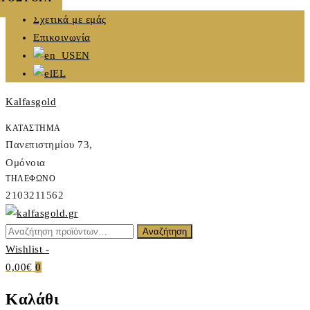
Skip
Σχετικά με εμάς
to
Επικοινωνία
content
EN
EL
Kalfasgold
ΚΑΤΑΣΤΗΜΑ
Πανεπιστημίου 73,
Ομόνοια
ΤΗΛΕΦΩΝΟ
2103211562
Αναζήτηση
Αναζήτηση
Kalfasgold
για:
Wishlist -
KALFASGOLD
0,00€
0
Καλάθι