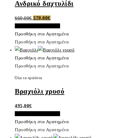
Ανδρικό δαχτυλίδι
Original
Η
660,00
€
570,00
€
price
τρέχουσα
Προσθήκη στο καλάθι
was:
τιμή
Προσθήκη στα Αγαπημένα
660,00€.
είναι:
Προσθήκη στα Αγαπημένα
570,00€.
Προσθήκη στα Αγαπημένα
Προσθήκη στα Αγαπημένα
Όλα τα προϊόντα
Βραχιόλι χρυσό
495,00
€
Προσθήκη στο καλάθι
Προσθήκη στα Αγαπημένα
Προσθήκη στα Αγαπημένα