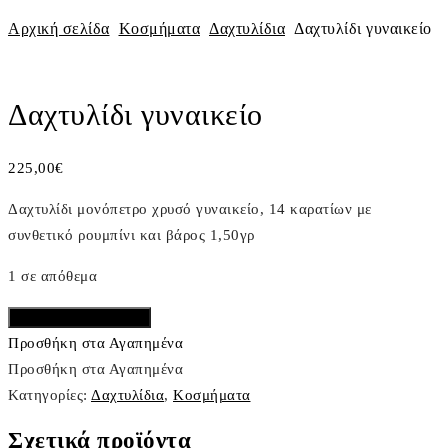
Αρχική σελίδα
Κοσμήματα
Δαχτυλίδια
Δαχτυλίδι γυναικείο
ΠΡΟΣΦΟΡΑ
Πλοήγηση
Previous
Next
άρθρων
Product
Product
Δαχτυλίδι γυναικείο
225,00
€
Δαχτυλίδι μονόπετρο χρυσό γυναικείο, 14 καρατίων με
συνθετικό ρουμπίνι και βάρος 1,50γρ
1 σε απόθεμα
Δαχτυλίδι
Προσθήκη στο καλάθι
γυναικείο
Προσθήκη στα Αγαπημένα
ποσότητα
Προσθήκη στα Αγαπημένα
Κατηγορίες:
Δαχτυλίδια
,
Κοσμήματα
Σχετικά προϊόντα