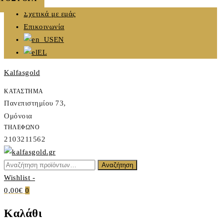
Skip
Σχετικά με εμάς
to
Επικοινωνία
content
EN
EL
Kalfasgold
ΚΑΤΑΣΤΗΜΑ
Πανεπιστημίου 73,
Ομόνοια
ΤΗΛΕΦΩΝΟ
2103211562
Αναζήτηση
Αναζήτηση
Kalfasgold
για:
Wishlist -
KALFASGOLD
0,00€
0
Καλάθι