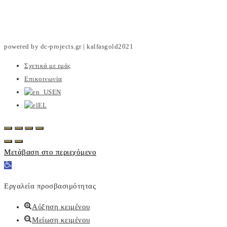
powered by dc-projects.gr | kalfasgold2021
Σχετικά με εμάς
Επικοινωνία
EN
EL
Μετάβαση στο περιεχόμενο
Ανοίξτε
τη
Εργαλεία προσβασιμότητας
γραμμή
εργαλείων
Αύξηση κειμένου
Μείωση κειμένου